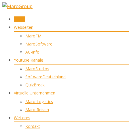
Skip
Home
to
Webseiten
content
MaroFM
MaroSoftware
AC-Info
Youtube Kanäle
MaroStudios
SoftwareDeutschland
QuizBreak
Virtuelle Unternehmen
Maro Logistics
Maro Reisen
Weiteres
Kontakt