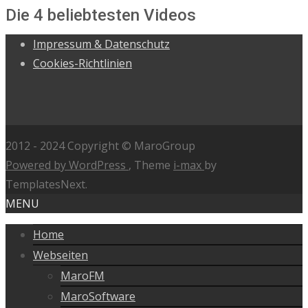
Die 4 beliebtesten Videos
Impressum & Datenschutz
Cookies-Richtlinien
2012 - 2024 Copyright © MaroGroup
Powered by WordPress
, Theme
i-max
by
TemplatesNext.
MENU
Home
Webseiten
MaroFM
MaroSoftware